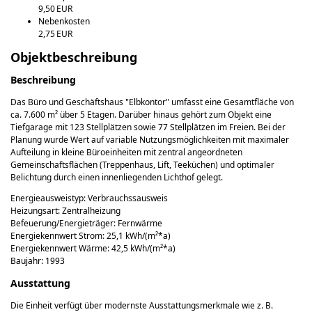
9,50 EUR
Nebenkosten
2,75 EUR
Objekt­beschreibung
Beschreibung
Das Büro und Geschäftshaus "Elbkontor" umfasst eine Gesamtfläche von
ca. 7.600 m² über 5 Etagen. Darüber hinaus gehört zum Objekt eine
Tiefgarage mit 123 Stellplätzen sowie 77 Stellplätzen im Freien. Bei der
Planung wurde Wert auf variable Nutzungsmöglichkeiten mit maximaler
Aufteilung in kleine Büroeinheiten mit zentral angeordneten
Gemeinschaftsflächen (Treppenhaus, Lift, Teeküchen) und optimaler
Belichtung durch einen innenliegenden Lichthof gelegt.
Energieausweistyp: Verbrauchssausweis
Heizungsart: Zentralheizung
Befeuerung/Energieträger: Fernwärme
Energiekennwert Strom: 25,1 kWh/(m²*a)
Energiekennwert Wärme: 42,5 kWh/(m²*a)
Baujahr: 1993
Ausstattung
Die Einheit verfügt über modernste Ausstattungsmerkmale wie z. B.