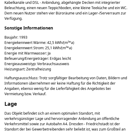
Kabelkanäle und DSL - Anbindung, abgehängte Decken mit integrierter
Beleuchtung, einen neuen Teppichboden, eine kleine Teeküche und ein WC.
Dem neuen Nutzer stehen vier Büroräume und ein Lager-/Serverraum zur
Verfügung.
Sonstige Informationen
Baujahr: 1993
Energiekennwert Wärme: 42,5 kWh/(m²*a)
Energiekennwert Strom: 25,1 kWh/(m²*a)
Energie mit Warmwasser: Ja
Befeuerung/Energieträger: Erdgas leicht
Energieausweistyp: Verbrauchsausweis
Heizungsart: Zentralheizung
Haftungsausschluss: Trotz sorgfältiger Bearbeitung von Daten, Bildern und
Informationen übernehmen wir keine Haftung für die Richtigkeit der
Angaben, ebenso wenig für die Lieferfähigkeit des Angebotes bei
Vermietung bzw. Verkauf.
Lage
Das Objekt befindet sich an einem optimalen Standort, mit
verkehrsgünstiger Lage und hervorragender Anbindung an öffentliche
Verkehrsmittel sowie zur Autobahn A4. Dresden - Friedrichstadt ist der
Standort der bei Gewerbetreibenden sehr beliebt ist, was zum Großteil an