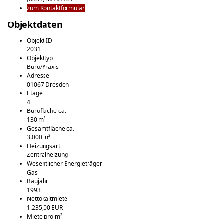
zum Kontaktformular
Objektdaten
Objekt ID
2031
Objekttyp
Büro/Praxis
Adresse
01067 Dresden
Etage
4
Bürofläche ca.
130 m²
Gesamtfläche ca.
3.000 m²
Heizungsart
Zentralheizung
Wesentlicher Energieträger
Gas
Baujahr
1993
Nettokaltmiete
1.235,00 EUR
Miete pro m²