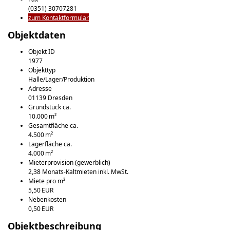
(0351) 30707281
zum Kontaktformular
Objektdaten
Objekt ID
1977
Objekttyp
Halle/Lager/Produktion
Adresse
01139 Dresden
Grund­stück ca.
10.000 m²
Gesamtfläche ca.
4.500 m²
Lagerfläche ca.
4.000 m²
Mieter­provision (gewerblich)
2,38 Monats-Kaltmieten inkl. MwSt.
Miete pro m²
5,50 EUR
Nebenkosten
0,50 EUR
Objekt­beschreibung